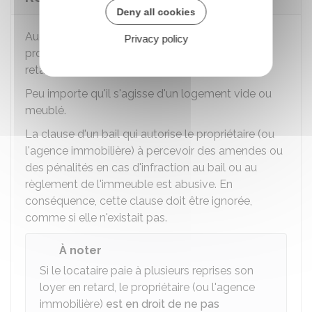
Deny all cookies
Aucuns frais ne peuvent être facturés par le
Privacy policy
propriétaire (ou l'agence immobilière) en cas de
retard de paiement.
Peu importe qu'il s'agisse d'un logement vide ou
meublé.
La clause d'un bail qui autorise le propriétaire (ou
l'agence immobilière) à percevoir des amendes ou
des pénalités en cas d'infraction au bail ou au
règlement de l'immeuble est abusive. En
conséquence, cette clause doit être ignorée,
comme si elle n'existait pas.
À noter
Si le locataire paie à plusieurs reprises son
loyer en retard, le propriétaire (ou l'agence
immobilière)
est en droit de ne pas