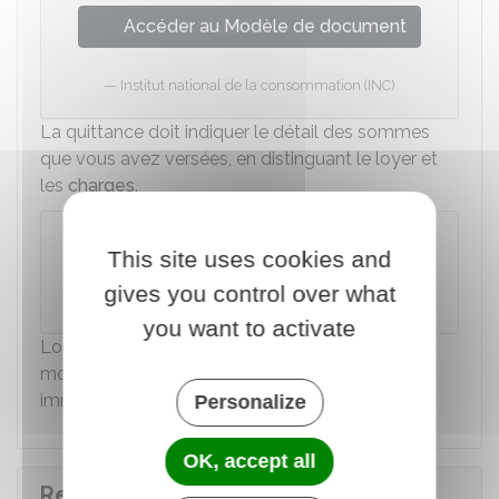
Accéder au Modèle de document
Institut national de la consommation (INC)
La quittance doit indiquer le détail des sommes
que vous avez versées, en distinguant le loyer et
les
charges
.
À savoir
This site uses cookies and
Il est possible de consulter un
modèle de
gives you control over what
quittance de loyer
.
you want to activate
Lorsque le locataire ne paie qu'une partie du
montant du loyer, le propriétaire (ou l'agence
immobilière) doit lui remettre un reçu.
Personalize
OK, accept all
Retard de paiement