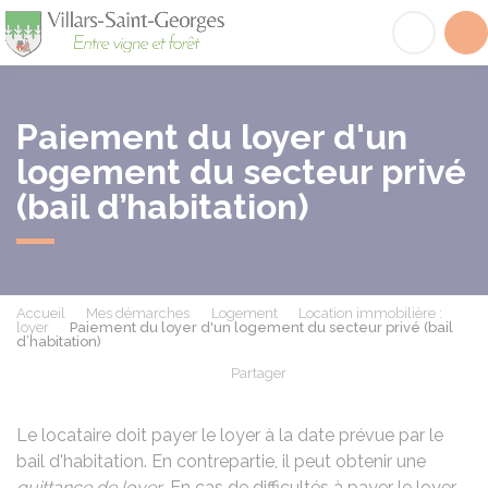
Villars-Saint-Georges
Acc
Paiement du loyer d'un
logement du secteur privé
(bail d’habitation)
Accueil
Mes démarches
Logement
Location immobilière :
loyer
Paiement du loyer d'un logement du secteur privé (bail
d’habitation)
Partager
Partager sur Facebook
Partager sur X - Twit
Partager sur
Par
Le locataire doit payer le loyer à la date prévue par le
bail d'habitation. En contrepartie, il peut obtenir une
quittance de loyer
. En cas de difficultés à payer le loyer,