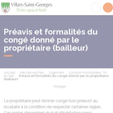
Villars-Saint-Georges
Acc
Préavis et formalités du
congé donné par le
propriétaire (bailleur)
Accueil
Mes démarches
Logement
Location immobilière : fin
du bail
Préavis et formalités du congé donné par le propriétaire
(bailleur)
Partager
Partager sur Facebook
Partager sur X - Twit
Partager sur
Par
Le propriétaire peut donner congé (son préavis) au
locataire à la condition de respecter certaines règles.
Ces règles dépendent du bail d'habitation signé.