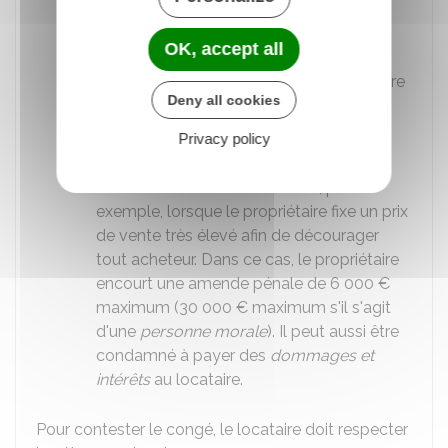
Le congé a été délivré à un locataire
protégé
OK, accept all
Le propriétaire n'a pas informé le locataire
Deny all cookies
de sa proposition de vente à des
conditions ou à un prix plus avantageux
Privacy policy
Le propriétaire a délivré un congé pour
vendre frauduleux. C'est le cas, par
exemple, lorsque le propriétaire fixe un prix
de vente très élevé afin de décourager
tout acheteur. Dans ce cas, le propriétaire
encourt une amende pénale de
6 000 €
maximum (
30 000 €
maximum s'il s'agit
d'une
personne morale
). Il peut aussi être
condamné à payer des
dommages et
intérêts
au locataire.
Pour contester le congé, le locataire doit respecter