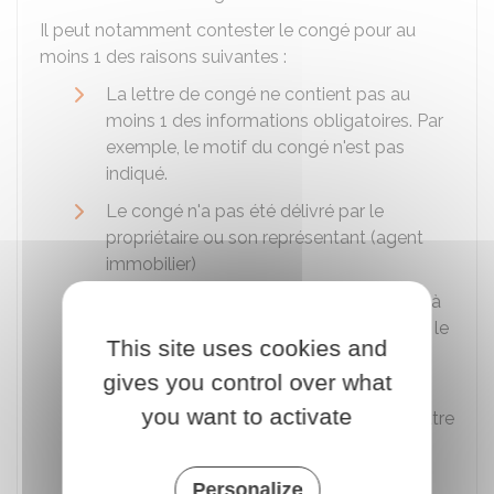
Il peut notamment contester le congé pour au
moins 1 des raisons suivantes :
La lettre de congé ne contient pas au
moins 1 des informations obligatoires. Par
exemple, le motif du congé n'est pas
indiqué.
Le congé n'a pas été délivré par le
propriétaire ou son représentant (agent
immobilier)
La lettre de congé n'a pas été adressée à
l'ensemble des locataires (par exemple : le
This site uses cookies and
congé n'a été adressé qu'à 1 seul des
gives you control over what
2 époux)
you want to activate
La lettre de congé a été envoyée par lettre
simple
Le délai de préavis est inférieur à 6 mois
Personalize