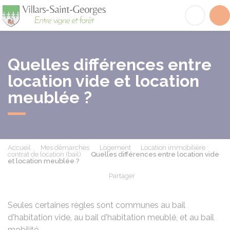
Villars-Saint-Georges
Acc
Quelles différences entre
location vide et location
meublée ?
Accueil
Mes démarches
Logement
Location immobilière :
contrat de location (bail)
Quelles différences entre location vide
et location meublée ?
Partager
Partager sur Facebook
Partager sur X - Twit
Partager sur
Par
Seules certaines règles sont communes au bail
d'habitation vide, au bail d'habitation meublé, et au bail
mobilité.