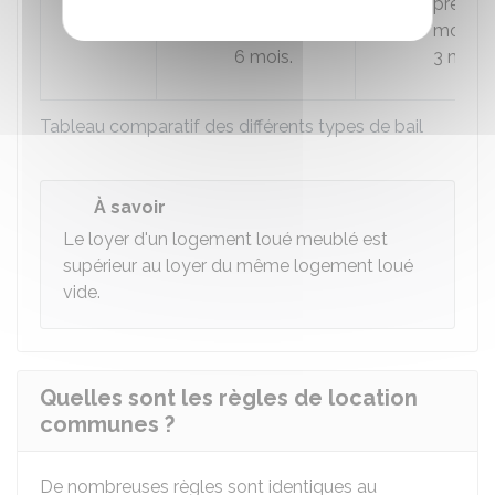
préavis d'au
préavis
moins
moins
6 mois.
3 mois.
Tableau comparatif des différents types de bail
À savoir
Le loyer d'un logement loué meublé est
supérieur au loyer du même logement loué
vide.
Quelles sont les règles de location
communes ?
De nombreuses règles sont identiques au