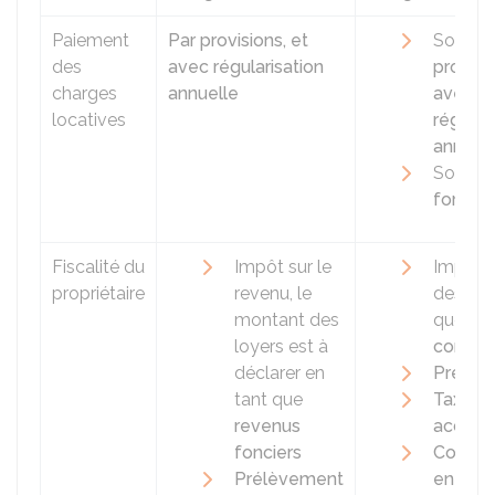
Paiement
Par provisions, et
Soit
pa
des
avec régularisation
provisio
charges
annuelle
avec
locatives
régular
annuell
Soit
au
forfait
.
Fiscalité du
Impôt sur le
Impôt s
propriétaire
revenu, le
des loy
montant des
que
bén
loyers est à
commer
déclarer en
Prélèv
tant que
Taxe fo
revenus
access
fonciers
Cotisat
Prélèvement
entrepr