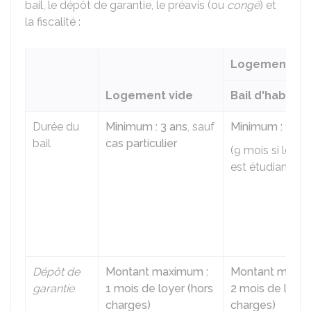
bail, le dépôt de garantie, le préavis (ou
congé
) et
la fiscalité :
Logement me
Logement vide
Bail d'habitat
Durée du
Minimum : 3 ans
, sauf
Minimum : 1 an
bail
cas particulier
(9 mois si le loc
est étudiant)
Dépôt de
Montant maximum :
Montant maxim
garantie
1 mois de loyer (hors
2 mois de loyer
charges)
charges)