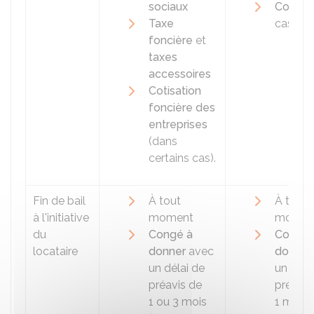
sociaux
Cotisat
Taxe
cas).
foncière
et
taxes
accessoires
Cotisation
foncière des
entreprises
(dans
certains cas).
Fin de bail
À tout
À tout
à l'initiative
moment
momen
du
Congé à
Congé 
locataire
donner
avec
donner
un délai de
un déla
préavis de
préavis
1 ou 3 mois
1 mois.